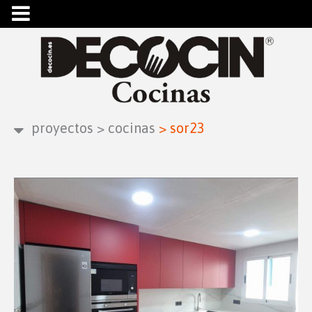
proyectos
>
cocinas
>
sor23